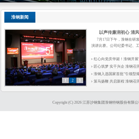
淮钢新闻
以声传廉润初心 清
7月17日下午，淮钢在研
演讲比赛。公司纪委书记、工会主
红心向党庆华诞！淮钢开展
匠心筑梦 实干兴企 淮钢召
淮钢入选国家首批“引领型规
1
1
1
2
1
3
策马扬鞭 共启新程 淮钢
以声传廉润初心 清风正气筑企魂 淮钢
匠心筑梦 实干兴企 淮钢召开“淮钢情·劳
策马扬鞭 共启新程 淮钢召开十一届一
以声传廉润初心 清风正气筑企魂 淮钢
匠心筑梦 实干兴企 淮钢召开“淮钢情·劳
策马扬鞭 共启新程 淮钢召开十一届一
举办“讲正气、说清廉、净身心”主题演
动美”五一表彰大会
次职代会暨会员代表大会
举办“讲正气、说清廉、净身心”主题演
动美”五一表彰大会
次职代会暨会员代表大会
Copyright (C) 2026 江苏沙钢集团淮钢特钢股份
匠心筑梦 实干兴企 淮钢召开“淮钢情·劳动
策马扬鞭 共启新程 淮钢召开十一届一次职代
讲比赛
讲比赛
美”五一表彰大会
会暨会员代表大会
以声传廉润初心 清风正气筑企魂 淮钢举办“讲
正气、说清廉、净身心”主题演讲比赛