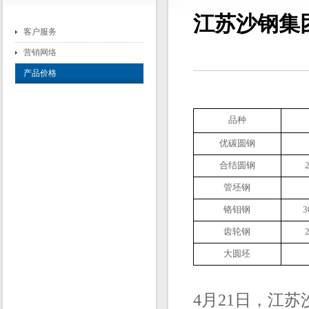
江苏沙钢集团
客户服务
营销网络
产品价格
品种
优碳圆钢
合结圆钢
管坯钢
铬钼钢
3
齿轮钢
大圆坯
4月21日，江