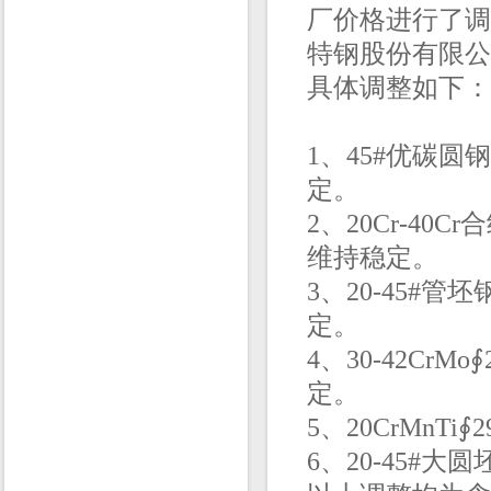
厂价格进行了调
特钢股份有限公
具体调整如下：
1、
45#优碳圆钢
定。
2、
20Cr-40C
维持稳定。
3、20-45#管坯
定。
4、3
0-42CrMo
∮
定。
5、20CrMnTi
∮2
6、20-45#