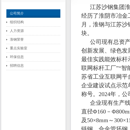
江苏沙钢集团淮钢
公司简介
经历了淮阴市冶金工
组织结构
月，淮钢与江苏沙
人力资源
块。
淮钢荣誉
公司现有总资产2
重点实验室
创新发展、绿色发展
环保信息
最佳实践能效标杆示
招聘信息
联网标杆工厂”“智
苏省工业互联网平
企业建设试点示范
称号。2024年，
企业现有生产线长
直径Φ160－Φ80
及50×8mm～30
链钢、合金管坯钢