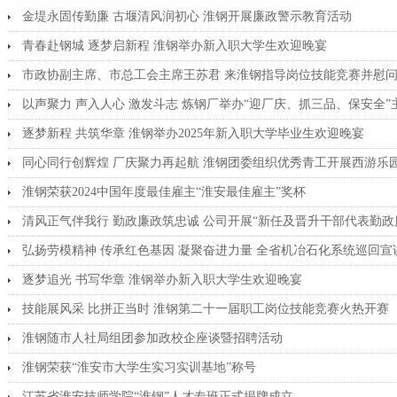
金堤永固传勤廉 古堰清风润初心 淮钢开展廉政警示教育活动
青春赴钢城 逐梦启新程 淮钢举办新入职大学生欢迎晚宴
市政协副主席、市总工会主席王苏君 来淮钢指导岗位技能竞赛并慰
以声聚力 声入人心 激发斗志 炼钢厂举办“迎厂庆、抓三品、保安全
逐梦新程 共筑华章 淮钢举办2025年新入职大学毕业生欢迎晚宴
同心同行创辉煌 厂庆聚力再起航 淮钢团委组织优秀青工开展西游乐
淮钢荣获2024中国年度最佳雇主“淮安最佳雇主”奖杯
清风正气伴我行 勤政廉政筑忠诚 公司开展“新任及晋升干部代表勤政
弘扬劳模精神 传承红色基因 凝聚奋进力量 全省机冶石化系统巡回
逐梦追光 书写华章 淮钢举办新入职大学生欢迎晚宴
技能展风采 比拼正当时 淮钢第二十一届职工岗位技能竞赛火热开赛
淮钢随市人社局组团参加政校企座谈暨招聘活动
淮钢荣获“淮安市大学生实习实训基地”称号
江苏省淮安技师学院“淮钢”人才专班正式揭牌成立