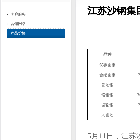
江苏沙钢集团
客户服务
营销网络
产品价格
品种
优碳圆钢
合结圆钢
管坯钢
铬钼钢
3
齿轮钢
大圆坯
5月11日，江