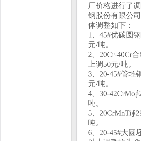
厂价格进行了调
钢股份有限公司
体调整如下：
1、
45#优碳圆钢
元/吨。
2、
20Cr-40C
上调50元/吨。
3、20-45#管坯
元/吨。
4、3
0-42CrMo
∮
吨。
5、20CrMnTi
∮2
吨。
6、20-45#大