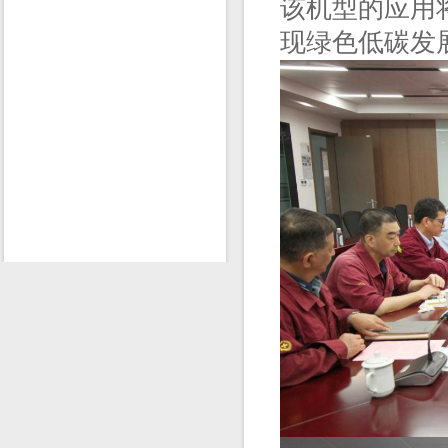
该机型的应用
现绿色低碳发