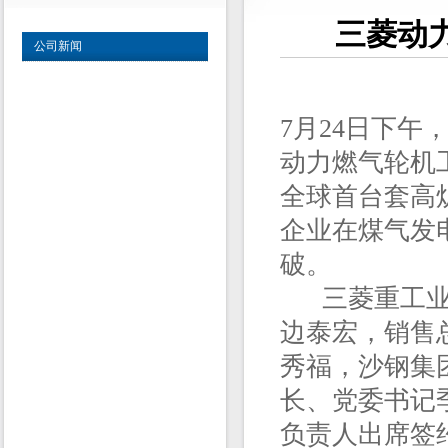
三菱动力
公司新闻
7月24日下
动力燃气轮机工
全球首台套高
企业在煤气发
破。
三菱重工业株
边泰宏，销售
秀福，沙钢集
长、党委书记
负责人出席签