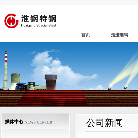
首页
走进淮钢
公司新闻
媒体中心
NEWS CENTER