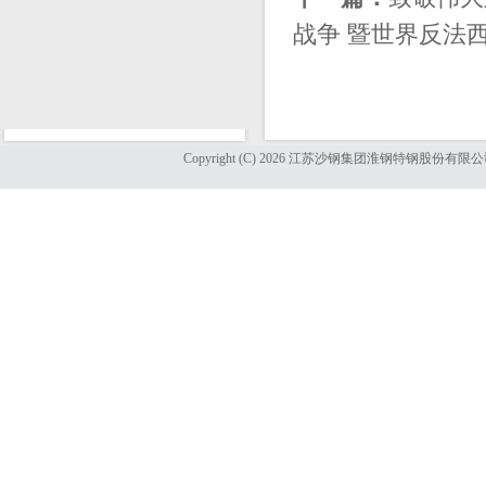
战争 暨世界反法
Copyright (C) 2026 江苏沙钢集团淮钢特钢股份