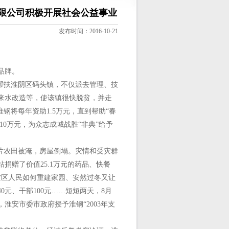
限公司积极开展社会公益事业
发布时间：2016-10-21
品牌。
帮扶淮阴区码头镇，不仅派去管理、技
来水改造等，使该镇很快脱贫，并走
淮钢将每年资助1.5万元，直到帮助“春
10万元，为众志成城战胜“非典”给予
大片农田被淹，房屋倒塌。灾情和受灾群
捐赠了价值25.1万元的药品、快餐
灾区人民如何重建家园、安然过冬又让
元、干部100元……短短两天，8月
淮安市委市政府授予淮钢“2003年支