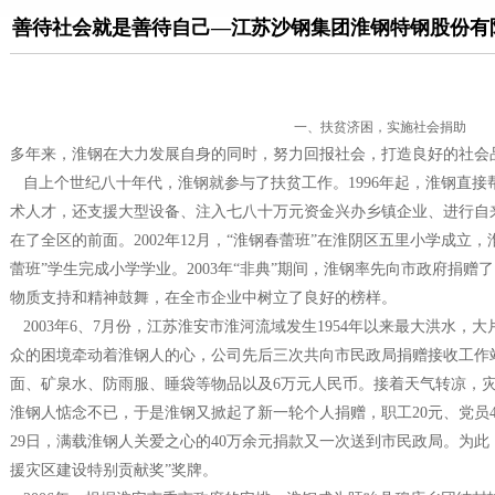
善待社会就是善待自己—江苏沙钢集团淮钢特钢股份有
一、扶贫济困，实施社会捐助
多年来，淮钢在大力发展自身的同时，努力回报社会，打造良好的社会
自上个世纪八十年代，淮钢就参与了扶贫工作。1996年起，淮钢直接
术人才，还支援大型设备、注入七八十万元资金兴办乡镇企业、进行自
在了全区的前面。2002年12月，“淮钢春蕾班”在淮阴区五里小学成立，
蕾班”学生完成小学学业。2003年“非典”期间，淮钢率先向市政府捐赠了
物质支持和精神鼓舞，在全市企业中树立了良好的榜样。
2003年6、7月份，江苏淮安市淮河流域发生1954年以来最大洪水，
众的困境牵动着淮钢人的心，公司先后三次共向市民政局捐赠接收工作站
面、矿泉水、防雨服、睡袋等物品以及6万元人民币。接着天气转凉，
淮钢人惦念不已，于是淮钢又掀起了新一轮个人捐赠，职工20元、党员40
29日，满载淮钢人关爱之心的40万余元捐款又一次送到市民政局。为此，
援灾区建设特别贡献奖”奖牌。