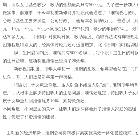
期，所以互助基金较少，救助的金额最高只有5000元。为了进一步加
做实事、解难事，于今年初重新修订并经职代会通过了《淮钢爱心救助
心救助基金主要来源是：公司行政、工会每年各资助5万元，普通职工到
元、10元、30元、50元不同级别从工资中代扣，最少的年捐款24元，
达20多万元。 《细则》对救助对象、救助额度、领取办法均有详细规
困难程度特别大的，经集体讨论后还可适度增加。此《细则》实施后将
——职工生日慰问制度。淮钢共有5000名职工，每个职工过生日的时
的生日蛋糕。这项制度淮钢已坚持了20余年。
——新春祝福制度。每年大年初一，淮钢的党政工领导都会站在厂门
机旁，向工人们送是新年第一声祝福。
——特困职工子女就业制度。援人以鱼不如授人以“渔”，淮钢每年均
进厂，从根本上解决特困职工的生活问题。淮钢还规定，特困职工子女
该子女毕业后回淮钢服务10年，则贷款免还。
不同角度、不同层面的关怀，让职工们深深体会到了淮钢大家庭的温暖
性，促进了和谐淮钢的建设。
面对新的经济形势，淮钢公司将积极探索实施高效一体化管控模式，