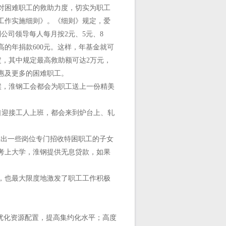
大对困难职工的救助力度，切实为职工
工作实施细则》。《细则》规定，爱
公司领导每人每月按2元、5元、8
最高的年捐款600元。这样，年基金就可
定，其中规定最高救助额可达2万元，
惠及更多的困难职工。
候，淮钢工会都会为职工送上一份精美
口迎接工人上班，都会来到炉台上、轧
拿出一些岗位专门招收特困职工的子女
考上大学，淮钢提供无息贷款，如果
，也最大限度地激发了职工工作积极
优化资源配置，提高集约化水平；高度