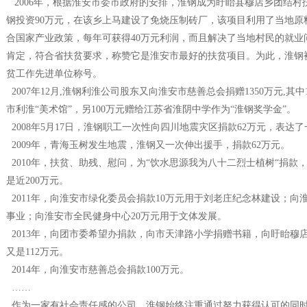
2006年，根据淮安市委市政府的安排，淮钢成为盱眙县穆店乡团结村
钢投资90万元，在该乡上马建设了免烧压制砖厂，该项目利用了当地原
合国家产业政策，每年可获得40万元利润，而且解决了当地村民的就业
肯定，符合省扶贫要求，称赞它是淮安市最好的扶贫项目。为此，淮钢被
贫工作先进单位称号。
2007年12月,淮钢利淮公司股东又向淮安市慈善总会捐赠1350万元,其
市利淮“美术馆”，另100万元赠给江苏省淮阴中学作为“淮钢奖学金”。
2008年5月17日，淮钢职工一次性向四川地震灾区捐款62万元，表达
2009年，青海玉树发生地震，淮钢又一次伸出援手，捐款62万元。
2010年，扶贫、助残、慰问，为“饮水思源我为八十二烈士植树“捐款
是近200万元。
2011年，向淮安市绿化委员会捐款10万元用于刘老庄纪念林建设；向
事业；向淮安市全民健身中心20万元用于文体发展。
2013年，向团市委希望办捐款，向市天津路小学捐赠书籍，向盱眙穆店
又是112万元。
2014年，向淮安市慈善总会捐款100万元。
……
作为一家有社会责任感的公司，淮钢始终注重通过努力获得认可的同