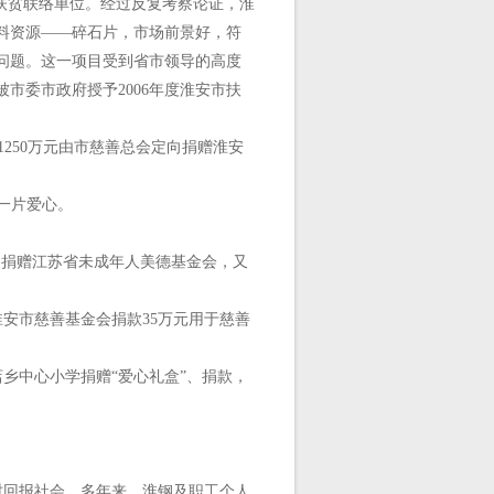
扶贫联络单位。经过反复考察论证，淮
料资源——碎石片，市场前景好，符
问题。这一项目受到省市领导的高度
市委市政府授予2006年度淮安市扶
中1250万元由市慈善总会定向捐赠淮安
了一片爱心。
，捐赠江苏省未成年人美德基金会，又
淮安市慈善基金会捐款35万元用于慈善
乡中心小学捐赠“爱心礼盒”、捐款，
时回报社会。多年来，淮钢及职工个人