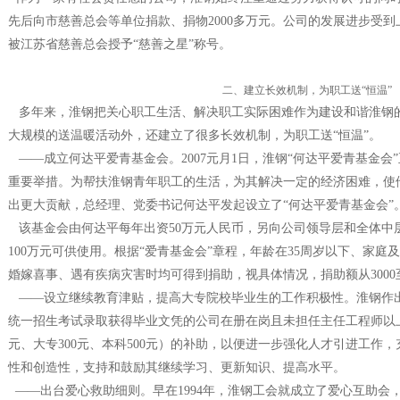
先后向市慈善总会等单位捐款、捐物2000多万元。公司的发展进步受
被江苏省慈善总会授予“慈善之星”称号。
二、建立长效机制，为职工送“恒温”
多年来，淮钢把关心职工生活、解决职工实际困难作为建设和谐淮钢
大规模的送温暖活动外，还建立了很多长效机制，为职工送“恒温”。
——成立何达平爱青基金会。2007元月1日，淮钢“何达平爱青基金会
重要举措。为帮扶淮钢青年职工的生活，为其解决一定的经济困难，使
出更大贡献，总经理、党委书记何达平发起设立了“何达平爱青基金会”
该基金会由何达平每年出资50万元人民币，另向公司领导层和全体中层
100万元可供使用。根据“爱青基金会”章程，年龄在35周岁以下、家
婚嫁喜事、遇有疾病灾害时均可得到捐助，视具体情况，捐助额从3000至
——设立继续教育津贴，提高大专院校毕业生的工作积极性。淮钢作出决
统一招生考试录取获得毕业文凭的公司在册在岗且未担任主任工程师以上
元、大专300元、本科500元）的补助，以便进一步强化人才引进工作
性和创造性，支持和鼓励其继续学习、更新知识、提高水平。
——出台爱心救助细则。早在1994年，淮钢工会就成立了爱心互助会