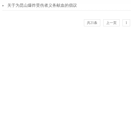
关于为昆山爆炸受伤者义务献血的倡议
共21条
上一页
1