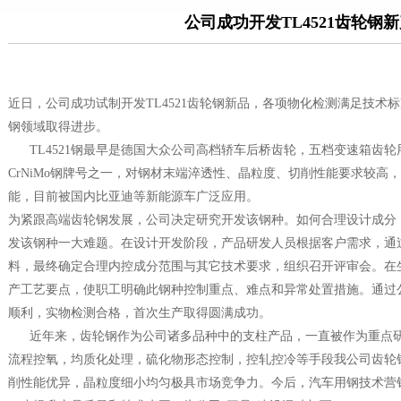
公司成功开发TL4521齿轮钢
近日，公司成功试制开发TL4521齿轮钢新品，各项物化检测满足技术
钢领域取得进步。
TL4521钢最早是德国大众公司高档轿车后桥齿轮，五档变速箱齿轮
CrNiMo钢牌号之一，对钢材末端淬透性、晶粒度、切削性能要求较高
能，目前被国内比亚迪等新能源车广泛应用。
为紧跟高端齿轮钢发展，公司决定研究开发该钢种。如何合理设计成分
发该钢种一大难题。在设计开发阶段，产品研发人员根据客户需求，通
料，最终确定合理内控成分范围与其它技术要求，组织召开评审会。在
产工艺要点，使职工明确此钢种控制重点、难点和异常处置措施。通过
顺利，实物检测合格，首次生产取得圆满成功。
近年来，齿轮钢作为公司诸多品种中的支柱产品，一直被作为重点研
流程控氧，均质化处理，硫化物形态控制，控轧控冷等手段我公司齿轮
削性能优异，晶粒度细小均匀极具市场竞争力。今后，汽车用钢技术营