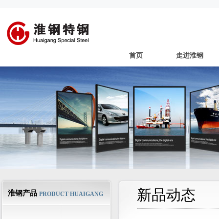
首页
走进淮钢
新品动态
淮钢产品
PRODUCT HUAIGANG