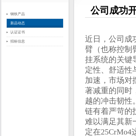
公司成功开
钢铁产品
新品动态
认证证书
近日，公司成功
招标信息
臂（也称控制
挂系统的关键
定性、舒适性
加速，市场对
著减重的同时
越的冲击韧性
链有着严苛的
难以满足其新
定在25CrM