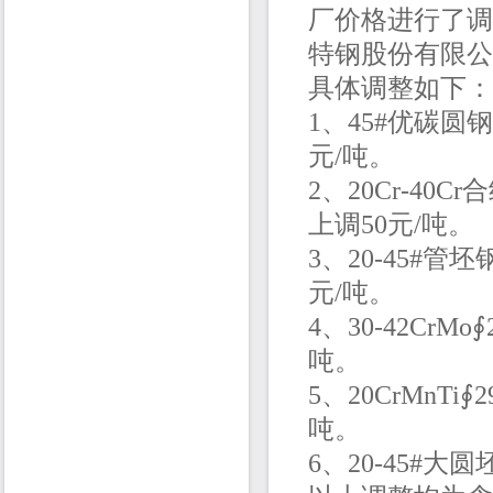
厂价格进行了调
特钢股份有限公
具体调整如下：
1、
45#优碳圆钢
元/吨。
2、
20Cr-40C
上调50元/吨。
3、20-45#管坯
元/吨。
4、3
0-42CrMo
∮
吨。
5、20CrMnTi
∮2
吨。
6、20-45#大