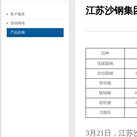
江苏沙钢集团
客户服务
营销网络
产品价格
品种
优碳圆钢
合结圆钢
管坯钢
铬钼钢
3
齿轮钢
大圆坯
3月21日，江