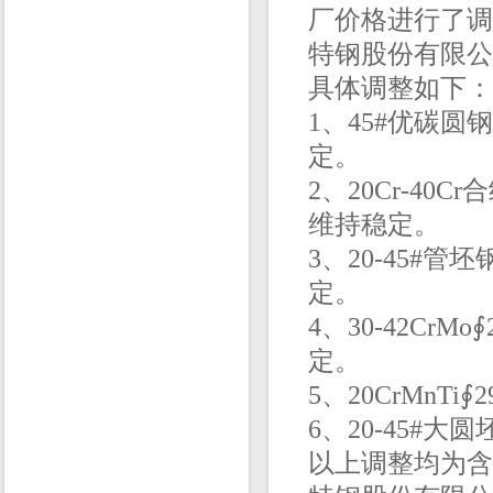
厂价格进行了调
特钢股份有限公
具体调整如下：
1、
45#优碳圆钢
定。
2、
20Cr-40C
维持稳定。
3、20-45#管坯
定。
4、3
0-42CrMo
∮
定。
5、20CrMnTi
∮2
6、20-45#
以上调整均为含