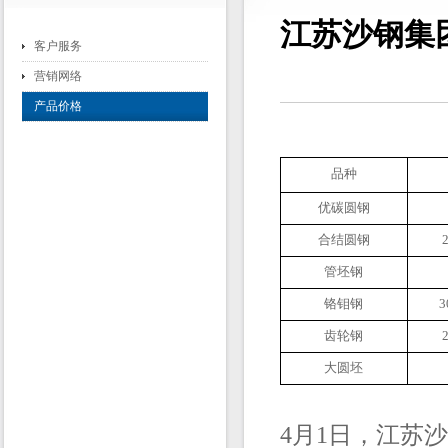
江苏沙钢集团
客户服务
营销网络
产品价格
品种
优碳圆钢
合结圆钢
管坯钢
铬钼钢
3
齿轮钢
大圆坯
4月1日，江苏