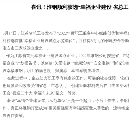
喜讯！淮钢顺利获选“幸福企业建设 省总工
3月14日，江苏省总工会发布了“2022年度职工服务中心赋能创优和幸
利获选首批“幸福企业建设试点示范单位”，并获得5万元的创建资金补
淮安市三家获选企业之一。
作为江苏省首批幸福企业建设试点企业，2022年淮钢公司按照省、市
福企业”计划报告书，以创建“关爱淮钢”“健康淮钢”“安全淮钢”“和谐淮
设幸福淮钢，职工的满意度、归属感、幸福感明显增强。
在此过程中，企业助力职工享有稳定的工作、可靠的社会保障、较好
创建做法和效果受到省总、市总认可，创建经验材料先后在《中国冶金
工会“喜迎二十大 幸福向未来”征文一等奖。
获评“幸福企业建设试点示范单位”只是一个起点，今后工作中，淮钢
作，真正将淮钢打造成为“更美更强更有幸福感更受人尊敬的一流特钢企
展再作贡献。