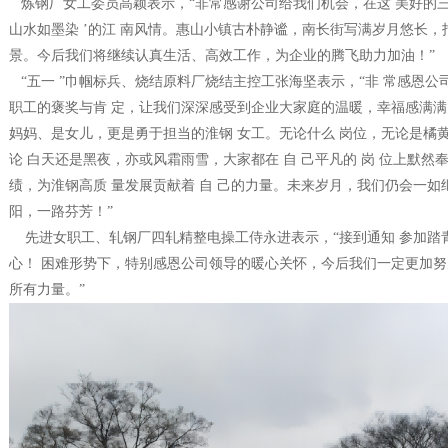
炼钢厂女工委员高颖表示，“非常感谢公司给我们机会，在这 美好的三
山水如墨染 ’的江 南风情。惠山小镇古朴静谧，南长街写满岁月悠长，
景。今后我们将继续认真生活、高效工作，为企业的腾飞助力加油！”
“五一 ”巾帼标兵、烧结原料厂烧结主控工张海坚表示，“非 常感恩
职工的褒奖与肯 定，让我们深深感受到企业大家庭的温暖，幸福感满满
妈妈、是女儿，更是勇于担当的淮钢 女工。无论什么 岗位，无论是橘
论 白天还是黑夜，亦或风霜雨雪，大家都在 自 己平凡的 岗 位上默
绩，为淮钢高质 量发展贡献着 自 己的力量。未来岁月，我们仍会一如
阳，一路芬芳！”
先进女职工、轧钢厂四轧精整电操工侍永进表示，“接到通知 参加踏
心！ 困难形势下，特别感恩公司领导的暖心关怀，今后我们一定更加努
所有力量。”