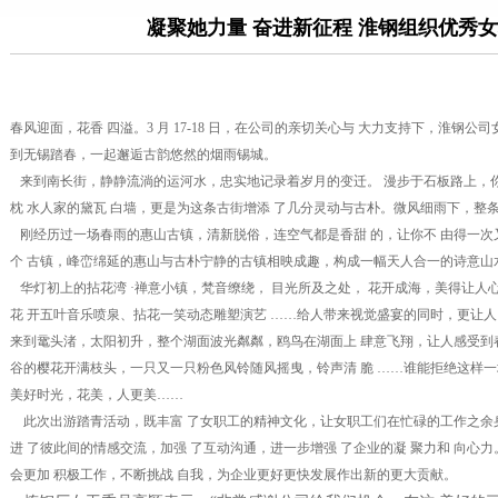
凝聚她力量 奋进新征程 淮钢组织优秀
春风迎面，花香 四溢。3 月 17-18 日，在公司的亲切关心与 大力支持下，淮钢公
到无锡踏春，一起邂逅古韵悠然的烟雨锡城。
来到南长街，静静流淌的运河水，忠实地记录着岁月的变迁。 漫步于石板路上，
枕 水人家的黛瓦 白墙，更是为这条古街增添 了几分灵动与古朴。微风细雨下，整
刚经历过一场春雨的惠山古镇，清新脱俗，连空气都是香甜 的，让你不 由得一次
个 古镇，峰峦绵延的惠山与古朴宁静的古镇相映成趣，构成一幅天人合一的诗意山
华灯初上的拈花湾 ·禅意小镇，梵音缭绕， 目光所及之处， 花开成海，美得让人
花 开五叶音乐喷泉、拈花一笑动态雕塑演艺 ……给人带来视觉盛宴的同时，更让人
来到鼋头渚，太阳初升，整个湖面波光粼粼，鸥鸟在湖面上 肆意飞翔，让人感受到
谷的樱花开满枝头，一只又一只粉色风铃随风摇曳，铃声清 脆 ……谁能拒绝这样一场
美好时光，花美，人更美……
此次出游踏青活动，既丰富 了女职工的精神文化，让女职工们在忙碌的工作之余身
进 了彼此间的情感交流，加强 了互动沟通，进一步增强 了企业的凝 聚力和 向心力
会更加 积极工作，不断挑战 自我，为企业更好更快发展作出新的更大贡献。