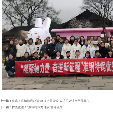
上一篇：
喜讯！淮钢顺利获选“幸福企业建设 省总工会试点示范单位”
下一篇：
挥桨竞渡！“淮钢特钢龙舟队”勇夺亚军