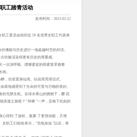
女职工踏青活动
发布时间：2023-03-22
司女职工委员会组织近 50 名优秀女职工代表来
你仿佛能与历史进行一场超越时空的对话。
条古街被渲染得更有历史的厚重感。
又一次深呼吸。缥缈婆娑的雨雾笼罩着整
水画。
心醉，仿若置身仙境。拈花塔亮塔仪式、
 由衷地感受到了生命的可贵与万物的美好。
春的无限生机。在绿水青山的拥抱下，樱 花
浪漫之旅呢？“ 咔嚓 ”一声，定格下此刻的
心得到 了放松，集聚 了更强动能，又增
。女职工们纷纷表示，“充电加油 ”以后，将