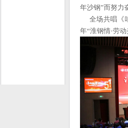
年沙钢”而努力
全场共唱《咱们
年“淮钢情·劳