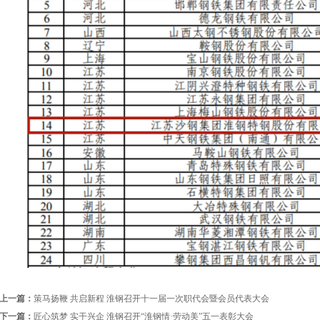
上一篇：
策马扬鞭 共启新程 淮钢召开十一届一次职代会暨会员代表大会
下一篇：
匠心筑梦 实干兴企 淮钢召开“淮钢情·劳动美”五一表彰大会