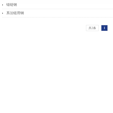
锚链钢
系泊链用钢
共2条
1