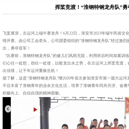
挥桨竞渡！“淮钢特钢龙舟队”勇
飞桨逐浪，古运河上端午赛龙舟！6月22日，淮安市2023年端午民俗
情开赛。由公司工会牵头，公司团委组织的“淮钢特钢龙舟队”经过激烈
出，勇夺亚军！
“比赛前，淮钢特钢龙舟队”的健儿们风雨无阻，利用班后时间加紧训
们心往一处想，劲往一处使，以蛟龙出水之势，在古运河上挥桨竞渡，
出佳绩，让千年运河重焕生机！
据了解，这是“淮钢特钢龙舟队”继2020年首次参加淮安市第一届大运
不仅丰富了淮钢青年的业余文化生活，培养了淮钢青年同舟共济、奋勇
积极向上、自信自强的精神面貌。