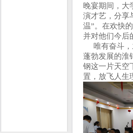
晚宴期间，大
演才艺，分享
温”。在欢快
并对他们今后
唯有奋斗，才
蓬勃发展的淮
钢这一片天空
置，放飞人生