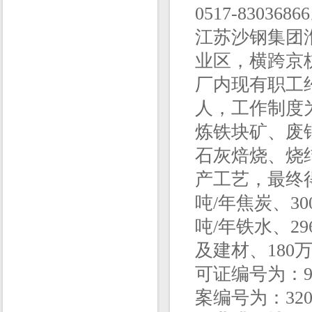
0517-8303686
江苏沙钢集团
业区，横跨京
厂内现有职工约
人，工作制度
炼铁块矿、废
石灰焙烧、烧
产工艺，最终
吨/年焦炭、30
吨/年铁水、29
及建材、180
可证编号为：913
案编号为：320