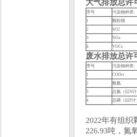
大气排放总许
序号
污染物种类
1
颗粒物
2
SO2
3
NOx
4
VOCs
废水排放总许
序号
污染物种类
1
CODcr
2
氨氮
3
总氮（以N计
4
总磷（以P计
2022年有组
226.93吨，